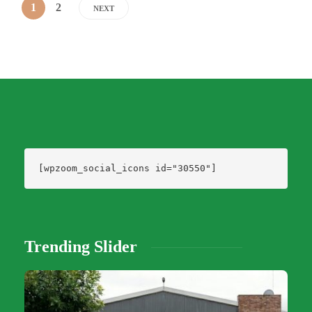
1
2
NEXT
[wpzoom_social_icons id="30550"]
Trending Slider