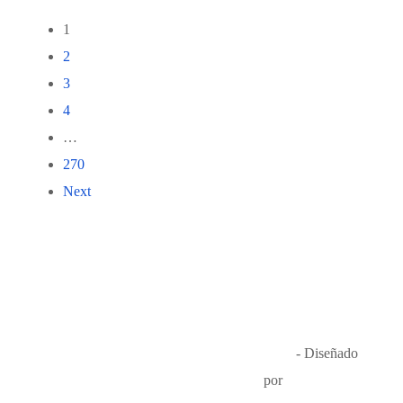
1
2
3
4
…
270
Next
Música en el Aire
2026
- Diseñado
por
Que Guay Lab