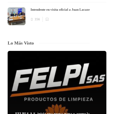
Intendente en visita oficial a Juan Lacaze
356
Lo Más Visto
FELPI S.A.S. inicia una nueva etapa y asume la