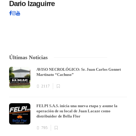
Dario Izaguirre
Últimas Noticias
AVISO NECROLÓGICO: Sr. Juan Carlos Gonnet
Martinato “Cachuso”
2117
FELPI S.A.S. inicia una nueva etapa y asume la
operación de su local de Juan Lacaze como
distribuidor de Bella Flor
795