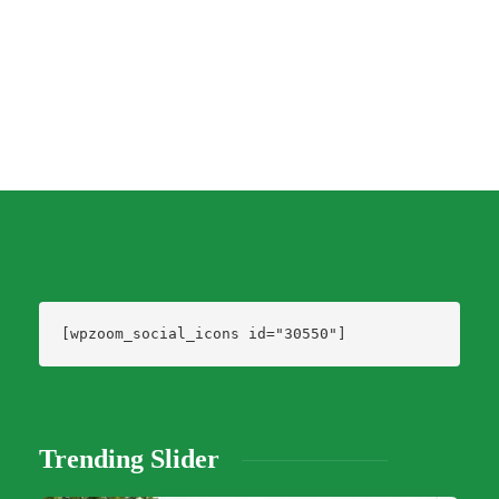
Dario Izaguirre
,
6 años ago
0
1 min
[wpzoom_social_icons id="30550"]
Trending Slider