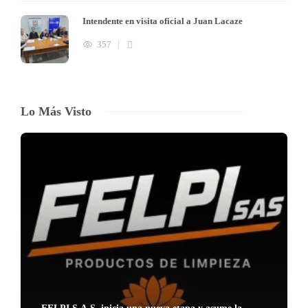
Intendente en visita oficial a Juan Lacaze
357
Lo Más Visto