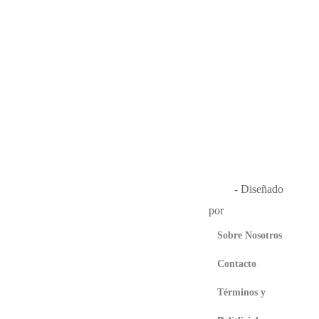
Música en el Aire
2026
- Diseñado
por
Que Guay Lab
Sobre Nosotros
Contacto
Términos y