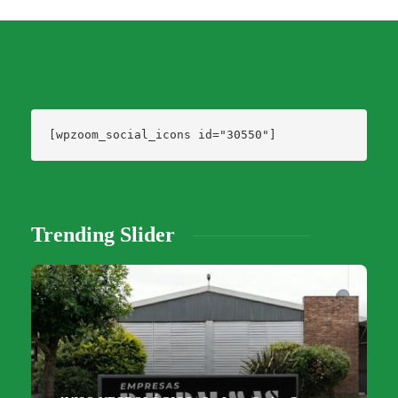
[wpzoom_social_icons id="30550"]
Trending Slider