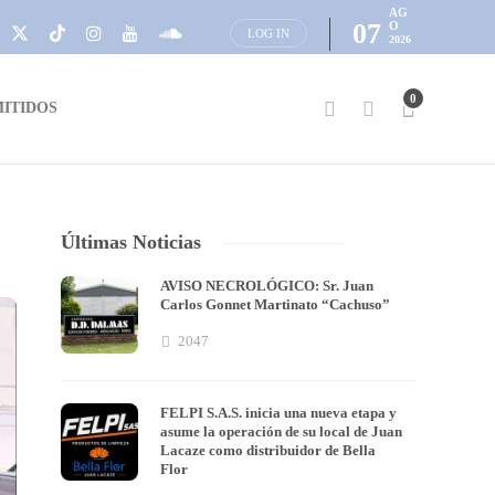
AG
07
O
LOG IN
2026
0
ITIDOS
Últimas Noticias
AVISO NECROLÓGICO: Sr. Juan
Carlos Gonnet Martinato “Cachuso”
2047
FELPI S.A.S. inicia una nueva etapa y
asume la operación de su local de Juan
Lacaze como distribuidor de Bella
Flor