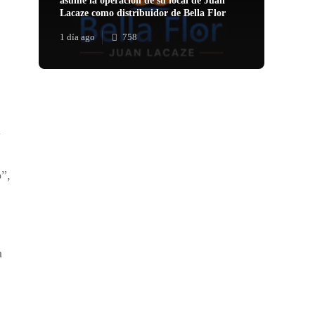
asume la operación de su local de Juan
Lacaze como distribuidor de Bella Flor
1 día ago
758
l
o”,
n