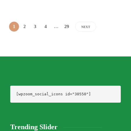
1
2
3
4
…
29
NEXT
[wpzoom_social_icons id="30550"]
Trending Slider