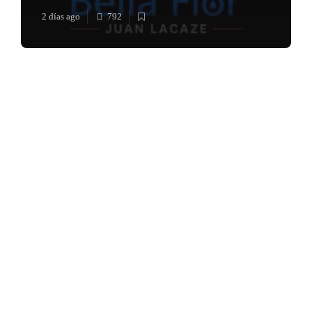
2 días ago
792
Música en el Aire