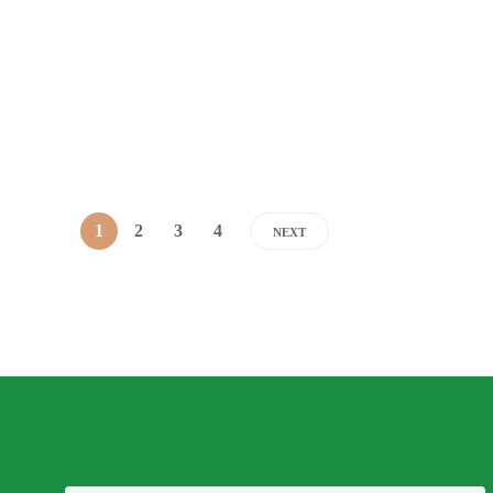
Nacional de Comedores para el Comedor que funciona en
la ciudad de Juan...
Dario Izaguirre
,
5 años ago
1 min
read
1
2
3
4
NEXT