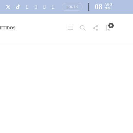
08
AGO
LOG IN
2026
0
ITIDOS
NOTICIAS
Intendencia de Colonia
continuará con atención no
presencial, trámites en línea
hasta el 6 de junio
De acuerdo con lo dispuesto por el Poder Ejecutivo de
prorrogar las medidas de prevención contra la pandemia,