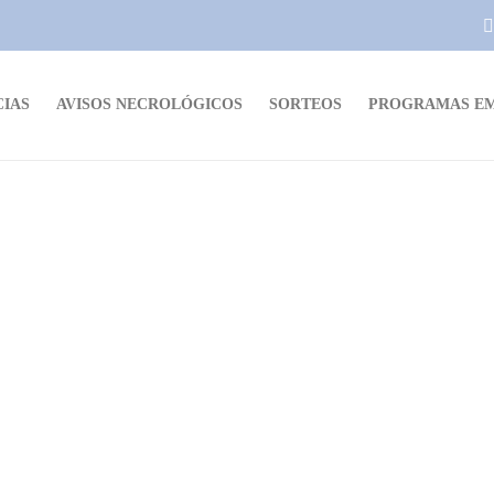
CIAS
AVISOS NECROLÓGICOS
SORTEOS
PROGRAMAS EM
NOTICIAS
¿Qué rol tiene la Intendencia y el
Municipio en la Obra de
Saneamiento?
Dario Izaguirre
,
3 años ago
1 min
read