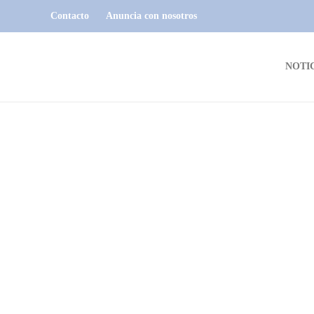
Contacto
Anuncia con nosotros
NOTI
NOTICIAS
El Frente Amplio proclamó los
precandidatos a la Intendencia de
Colonia
Dario Izaguirre
,
2 años ago
1 min
read