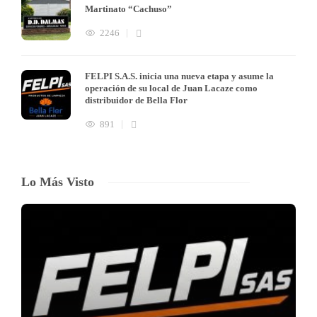
Martinato “Cachuso”
2246
FELPI S.A.S. inicia una nueva etapa y asume la
operación de su local de Juan Lacaze como
distribuidor de Bella Flor
891
Lo Más Visto