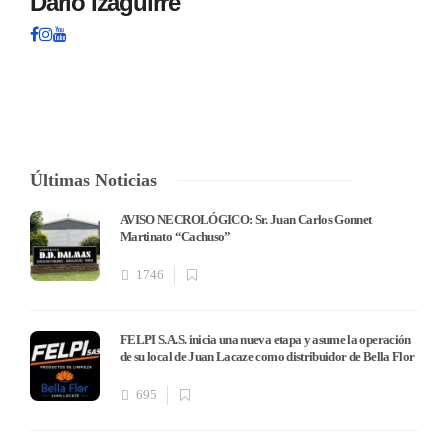
Dario Izaguirre
Últimas Noticias
AVISO NECROLÓGICO: Sr. Juan Carlos Gonnet
Martinato “Cachuso”
1746
FELPI S.A.S. inicia una nueva etapa y asume la operación
de su local de Juan Lacaze como distribuidor de Bella Flor
695