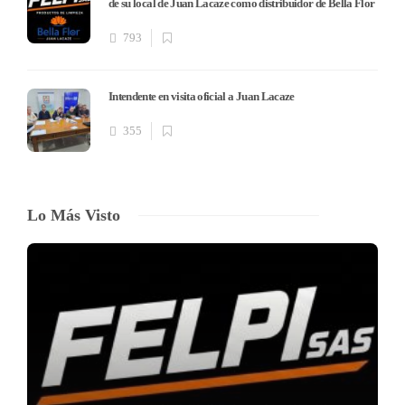
de su local de Juan Lacaze como distribuidor de Bella Flor
793
Intendente en visita oficial a Juan Lacaze
355
Lo Más Visto