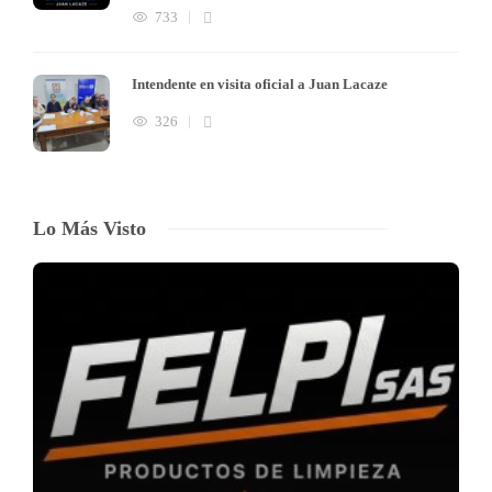
733
Intendente en visita oficial a Juan Lacaze
326
Lo Más Visto