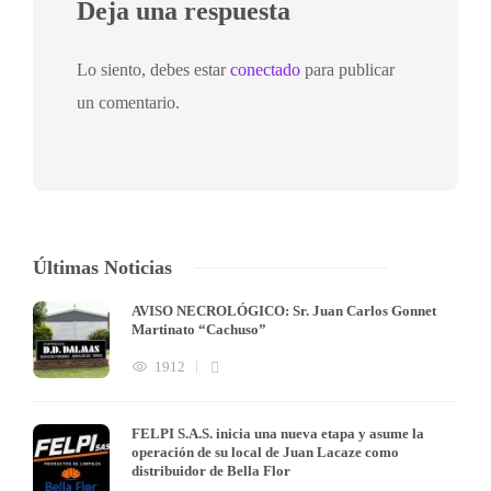
Deja una respuesta
Lo siento, debes estar
conectado
para publicar
un comentario.
Últimas Noticias
AVISO NECROLÓGICO: Sr. Juan Carlos Gonnet
Martinato “Cachuso”
1912
FELPI S.A.S. inicia una nueva etapa y asume la
operación de su local de Juan Lacaze como
distribuidor de Bella Flor