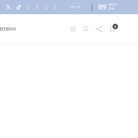
09
AGO
LOG IN
2026
0
ITIDOS
AVISOS NECROLÓGICOS
AVISO NECROLÓGICO: Sr.
Julio Maino Colman “Julian”
Falleció este miércoles 1 de junio a la edad de 77 años el Sr.
Julio Maino Colman “Julián”. No se realiza velatorio.
Único punto de encuentro este jueves 2 de junio en el
Cementerio de Juan Lacaze. Ceremonia religiosa a la hora