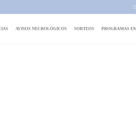
CIAS
AVISOS NECROLÓGICOS
SORTEOS
PROGRAMAS EM
NOTICIAS
e
ASSE cierra de forma transitoria
block quirúrgicos de Rosario y
Juan Lacaze
A través de un comunicado, la Asociación de Servicios de
n
Salud del Estado ASSE, informó el “cierre transitorio de los
block quirúrgicos de Rosario y Juan Lacaze. La medida