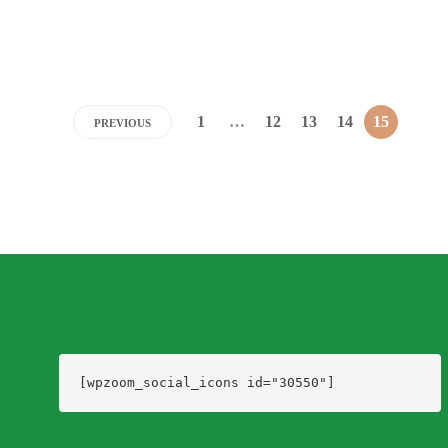
Dario Izaguirre
,
4 años ago
1 min
read
1
…
12
13
14
15
PREVIOUS
[wpzoom_social_icons id="30550"]