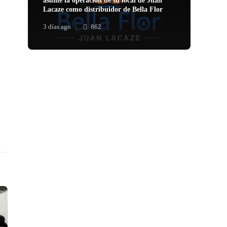
asume la operación de su local de Juan
Lacaze como distribuidor de Bella Flor
3 días ago
862