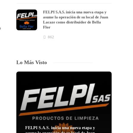
FELPI S.A.S. inicia una nueva etapa y
asume la operación de su local de Juan
Lacaze como distribuidor de Bella
Flor
o
862
Lo Más Visto
FELPI S.A.S. inicia una nueva etapa y