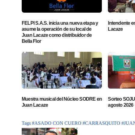
FELPI S.A.S. inicia una nueva etapa y
Intendente en 
asume la operación de su local de
Lacaze
Juan Lacaze como distribuidor de
Bella Flor
Muestra musical del Núcleo SODRE en
Sorteo SOJUP
Juan Lacaze
agosto 2026
Tags
#ASADO CON CUERO
#CARRASQUITO
#JUA