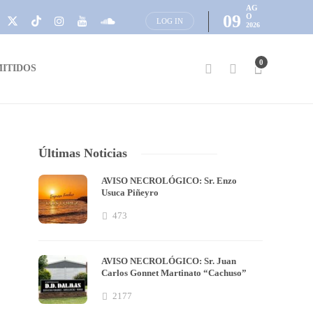
AG
09
O
LOG IN
2026
0
ITIDOS
Últimas Noticias
AVISO NECROLÓGICO: Sr. Enzo
Usuca Piñeyro
473
AVISO NECROLÓGICO: Sr. Juan
Carlos Gonnet Martinato “Cachuso”
2177