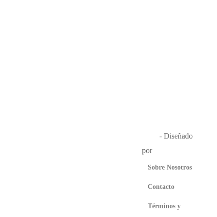
Música en el Aire
2026
- Diseñado
por
Que Guay Lab
Sobre Nosotros
Contacto
Términos y