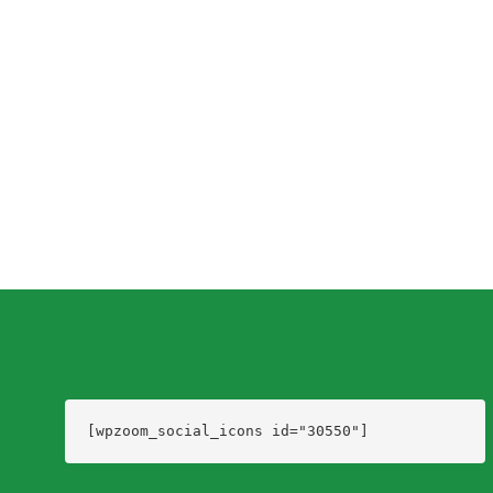
trámites por primera vez para autos y motos, y cambio de
categoría. El Congreso Nacional de Intendentes prorrogó...
Dario Izaguirre
,
6 años ago
0
1 min
read
[wpzoom_social_icons id="30550"]