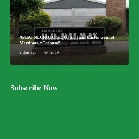
AVISO NECROLÓGICO: Sr. Juan Carlos Gonnet
Martinato “Cachuso”
2 días ago
2069
Subscribe Now