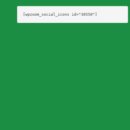
[wpzoom_social_icons id="30550"]