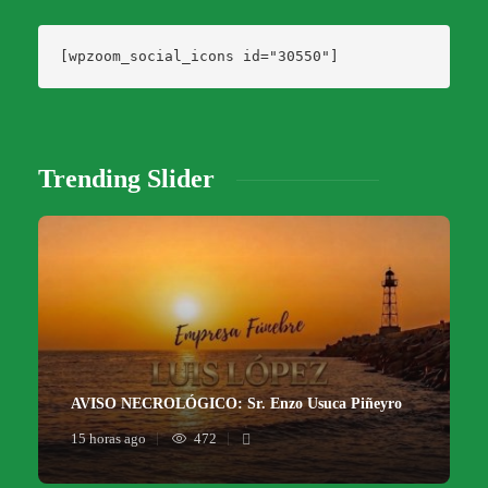
[wpzoom_social_icons id="30550"]
Trending Slider
AVISO NECROLÓGICO: Sr. Enzo Usuca Piñeyro
15 horas ago
472