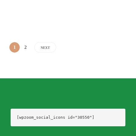
su crecimiento se transformó en el Club Social y Deportivo Cyssa. Funcionó en...
Dario Izaguirre
,
3 años ago
5 min
1
2
NEXT
[wpzoom_social_icons id="30550"]