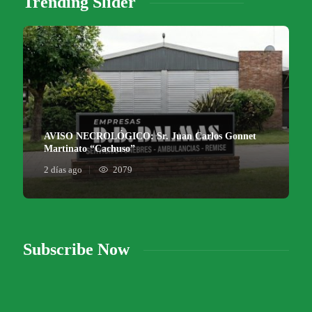
Trending Slider
AVISO NECROLÓGICO: Sr. Juan Carlos Gonnet
Martinato “Cachuso”
2 días ago
2079
Subscribe Now