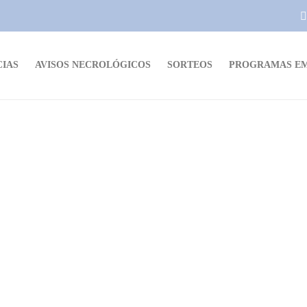
CIAS
AVISOS NECROLÓGICOS
SORTEOS
PROGRAMAS EM
SORTEOS
Sorteo AHORRO EXPRESS
lunes 24 de mayo 2021
(PREGUNTA)
Este lunes 24 de mayo, en MÚSICA EN EL AIRE te
preguntamos: ¿En qué estás pensando este lunes? Entre las
respuestas sorteamos 1 ORDEN DE COMPRAS DE $ 500