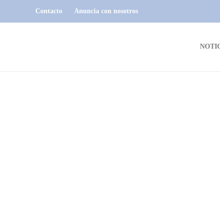
Contacto
Anuncia con nosotros
NOTI
NOTICIAS
Supermercado Ahorro Express
Juan Lacaze anuncia nuevo
horario
Dario Izaguirre
,
2 años ago
1 min
read