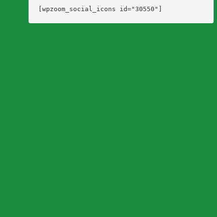
[wpzoom_social_icons id="30550"]