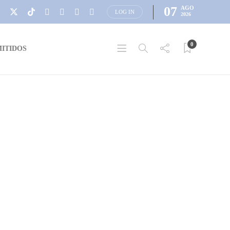
07
AGO
LOG IN
2026
0
ITIDOS
SORTEOS
Sorteo AHORRO EXPRESS
lunes 17 de mayo 2021
(PREGUNTA)
Este lunes 17 de mayo, en el
#DiaInternecionaldelasTelecomunicaciones en MÚSICA
EN EL AIRE te preguntamos: ¿Que experiencia de