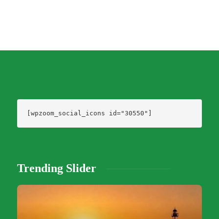
[wpzoom_social_icons id="30550"]
Trending Slider