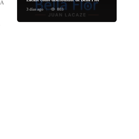
ÍA
3 días ago
803