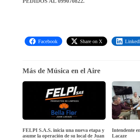
PEDIDOS AL 099070822.
Facebook
Share on X
Linked
Más de Música en el Aire
FELPI S.A.S. inicia una nueva etapa y
Intendente en
asume la operación de su local de Juan
Lacaze