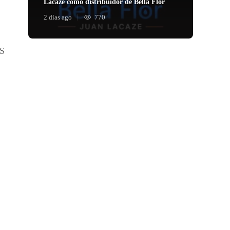
Lacaze como distribuidor de Bella Flor
2 días ago
770
S