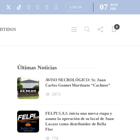
07
AGO
LOG IN
2026
0
ITIDOS
Últimas Noticias
AVISO NECROLÓGICO: Sr. Juan
Carlos Gonnet Martinato “Cachuso”
2073
FELPI S.A.S. inicia una nueva etapa y
asume la operación de su local de Juan
Lacaze como distribuidor de Bella
Flor
770