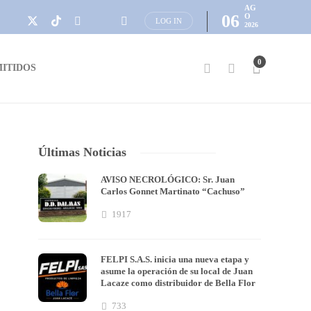
AG
06
O
LOG IN
2026
0
ITIDOS
Últimas Noticias
AVISO NECROLÓGICO: Sr. Juan
Carlos Gonnet Martinato “Cachuso”
1917
FELPI S.A.S. inicia una nueva etapa y
asume la operación de su local de Juan
Lacaze como distribuidor de Bella Flor
733