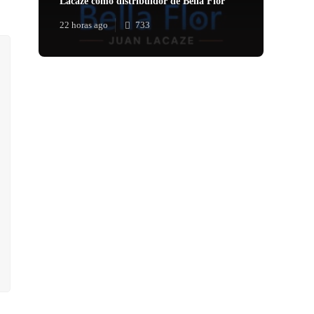
Lacaze como distribuidor de Bella Flor
22 horas ago
733