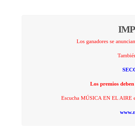
IM
Los ganadores se anunci
También
SEC
Los premios deben
Escucha MÚSICA EN EL AIRE en v
www.m