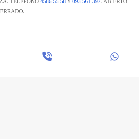
AZA. TELÉFONO
4586 55 58
Y
093 561 397
.
ABIERTO
CERRADO.