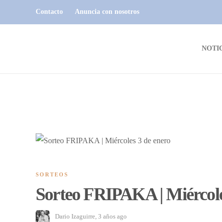
Contacto
Anuncia con nosotros
NOTI
SORTEOS
Sorteo FRIPAKA | Miércole
Dario Izaguirre
,
3 años ago