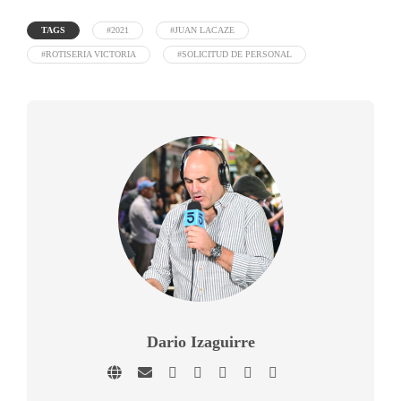
TAGS
#2021
#JUAN LACAZE
#ROTISERIA VICTORIA
#SOLICITUD DE PERSONAL
Dario Izaguirre