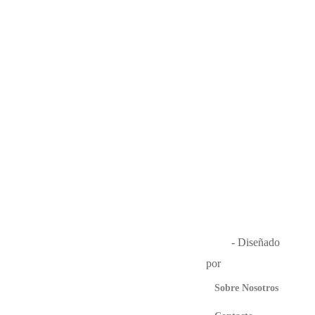
Música en el Aire
2026
- Diseñado
por
Que Guay Lab
Sobre Nosotros