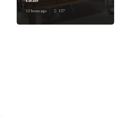
Lacaze
12 horas ago
157