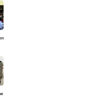
en
ue