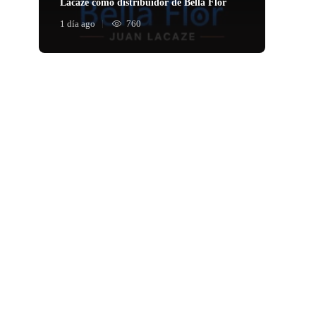
Lacaze como distribuidor de Bella Flor
1 día ago
760