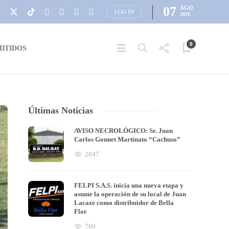
07
AGO
LOG IN
2026
0
ITIDOS
Últimas Noticias
AVISO NECROLÓGICO: Sr. Juan
Carlos Gonnet Martinato “Cachuso”
2047
FELPI S.A.S. inicia una nueva etapa y
asume la operación de su local de Juan
Lacaze como distribuidor de Bella
Flor
760