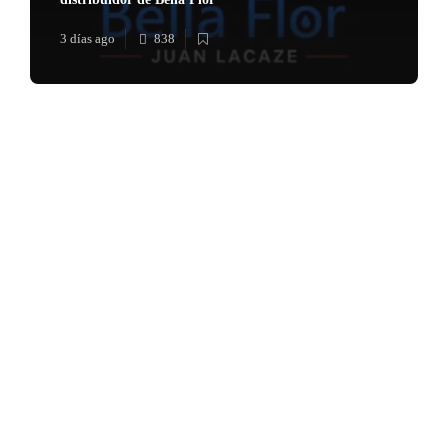
3 días ago
838
Música en el Aire