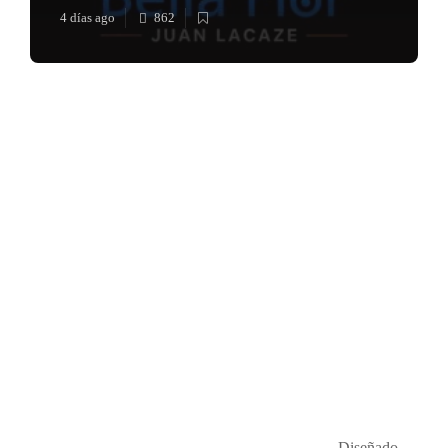
4 días ago
862
Música en el Aire
2026
- Diseñado