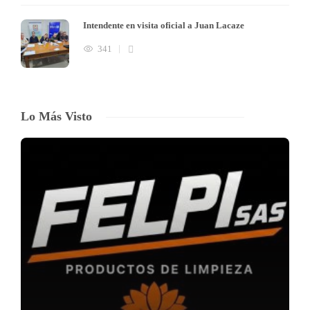
Intendente en visita oficial a Juan Lacaze
341
Lo Más Visto