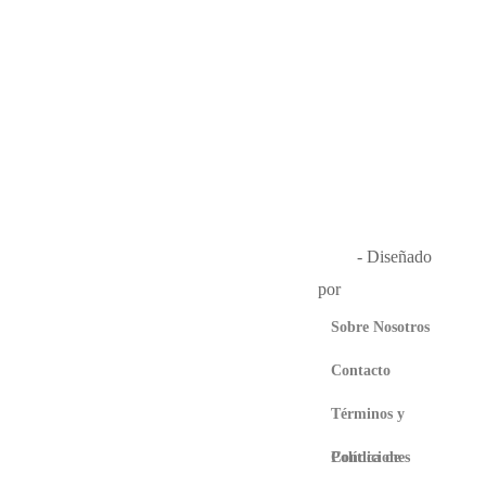
Música en el Aire
2026
- Diseñado
por
Que Guay Lab
Sobre Nosotros
Contacto
Términos y
Condiciones
Política de