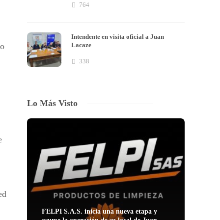
764
Intendente en visita oficial a Juan
Lacaze
do
338
Lo Más Visto
e
ed
FELPI S.A.S. inicia una nueva etapa y