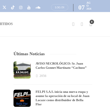
AG
07
O
LOG IN
2026
0
ITIDOS
Últimas Noticias
AVISO NECROLÓGICO: Sr. Juan
Carlos Gonnet Martinato “Cachuso”
2056
FELPI S.A.S. inicia una nueva etapa y
asume la operación de su local de Juan
Lacaze como distribuidor de Bella
Flor