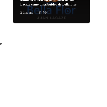
asume la operación de su local de Juan
Lacaze como distribuidor de Bella Flor
2 días ago
764
de