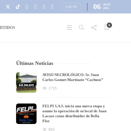
06
AGO
LOG IN
2026
0
ITIDOS
Últimas Noticias
AVISO NECROLÓGICO: Sr. Juan
Carlos Gonnet Martinato “Cachuso”
1735
FELPI S.A.S. inicia una nueva etapa y
asume la operación de su local de Juan
Lacaze como distribuidor de Bella
Flor
693