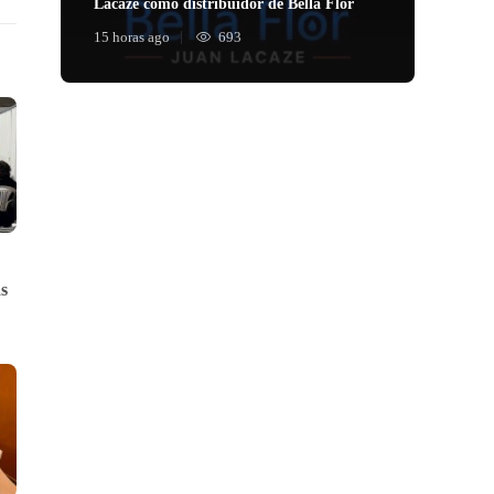
Lacaze como distribuidor de Bella Flor
15 horas ago
693
s