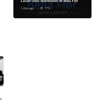
Lacaze como distribuidor de Bella Flor
2 días ago
773
s