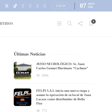
07
AGO
LOG IN
2026
0
ITIDOS
Últimas Noticias
AVISO NECROLÓGICO: Sr. Juan
Carlos Gonnet Martinato “Cachuso”
2084
FELPI S.A.S. inicia una nueva etapa y
asume la operación de su local de Juan
Lacaze como distribuidor de Bella
Flor
773