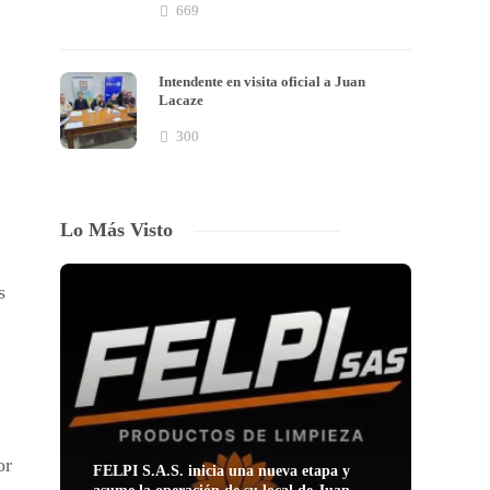
669
Intendente en visita oficial a Juan
Lacaze
300
Lo Más Visto
s
or
FELPI S.A.S. inicia una nueva etapa y