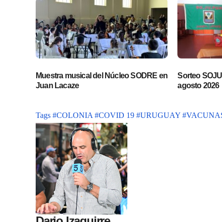
Muestra musical del Núcleo SODRE en
Sorteo SOJUP
Juan Lacaze
agosto 2026
Tags
#COLONIA
#COVID 19
#URUGUAY
#VACUNA
Dario Izaguirre