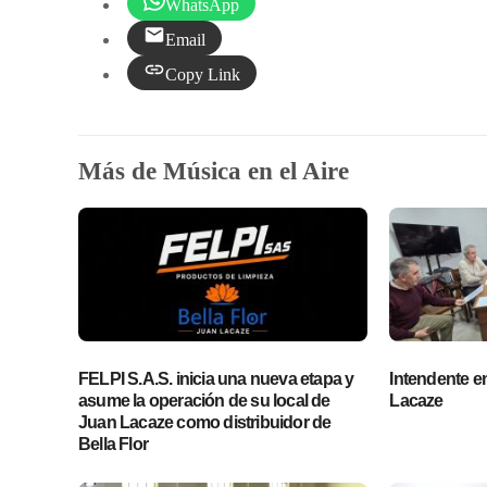
WhatsApp
Email
Copy Link
Más de Música en el Aire
FELPI S.A.S. inicia una nueva etapa y
Intendente en 
asume la operación de su local de
Lacaze
Juan Lacaze como distribuidor de
Bella Flor