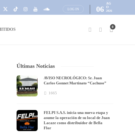
AG
06
O
LOG IN
2026
0
ITIDOS
Últimas Noticias
AVISO NECROLÓGICO: Sr. Juan
Carlos Gonnet Martinato “Cachuso”
1665
FELPI S.A.S. inicia una nueva etapa y
asume la operación de su local de Juan
Lacaze como distribuidor de Bella
Flor