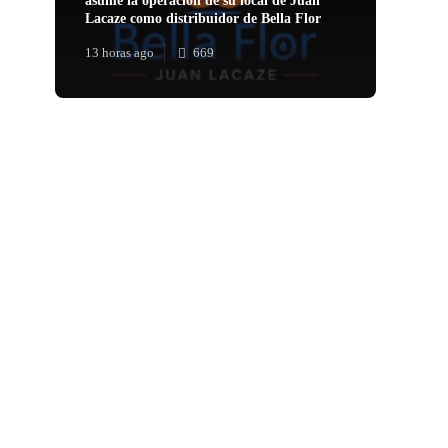
asume la operación de su local de Juan
Lacaze como distribuidor de Bella Flor
13 horas ago
669