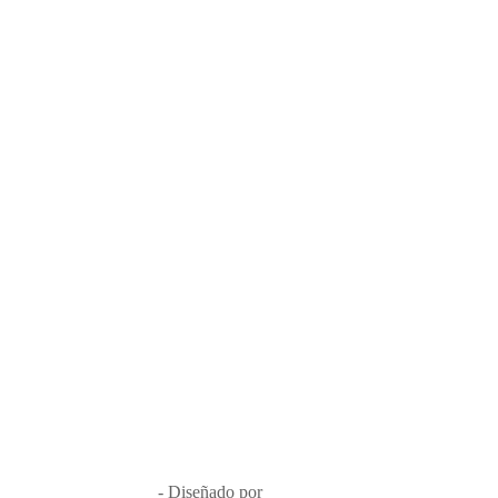
úsica en el Aire 2026
- Diseñado por
Que Guay Lab