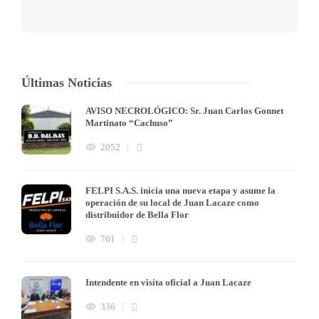
Últimas Noticias
AVISO NECROLÓGICO: Sr. Juan Carlos Gonnet
Martinato “Cachuso”
2052
FELPI S.A.S. inicia una nueva etapa y asume la
operación de su local de Juan Lacaze como
distribuidor de Bella Flor
761
Intendente en visita oficial a Juan Lacaze
336