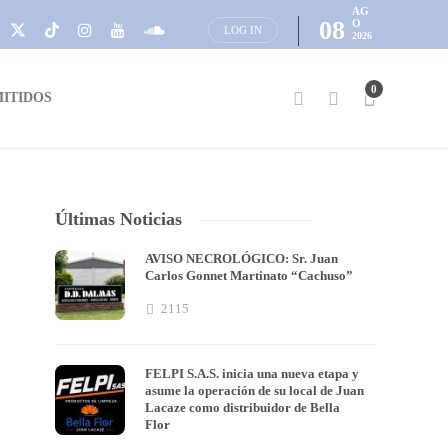
AG
08
O
LOG IN
2026
0
ITIDOS
Últimas Noticias
AVISO NECROLÓGICO: Sr. Juan
Carlos Gonnet Martinato “Cachuso”
2115
FELPI S.A.S. inicia una nueva etapa y
asume la operación de su local de Juan
Lacaze como distribuidor de Bella
Flor