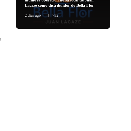
asume la operación de su local de Juan
Lacaze como distribuidor de Bella Flor
2 días ago
792
s