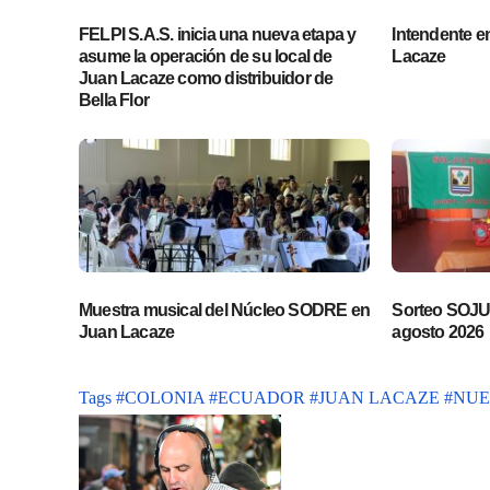
FELPI S.A.S. inicia una nueva etapa y
Intendente en 
asume la operación de su local de
Lacaze
Juan Lacaze como distribuidor de
Bella Flor
Muestra musical del Núcleo SODRE en
Sorteo SOJUP
Juan Lacaze
agosto 2026
Tags
#COLONIA
#ECUADOR
#JUAN LACAZE
#NUE