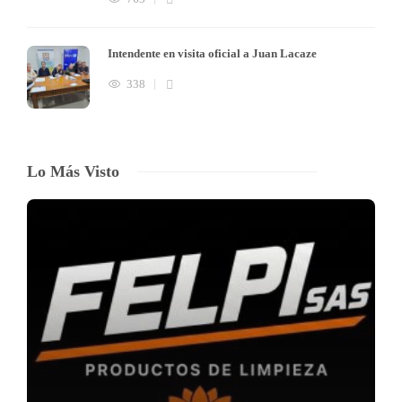
Intendente en visita oficial a Juan Lacaze
338
Lo Más Visto