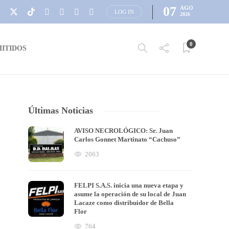
07
AGO
LOG IN
2026
0
ITIDOS
Últimas Noticias
AVISO NECROLÓGICO: Sr. Juan
Carlos Gonnet Martinato “Cachuso”
2063
FELPI S.A.S. inicia una nueva etapa y
asume la operación de su local de Juan
Lacaze como distribuidor de Bella
Flor
764