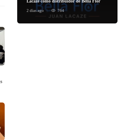
Lacaze como distribuidor de Bella Flor
2 días ago
764
s