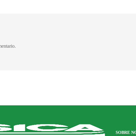
entario.
SOBRE N