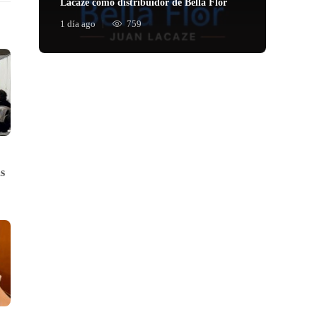
Lacaze como distribuidor de Bella Flor
1 día ago
759
s