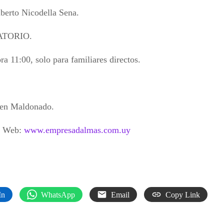
lberto Nicodella Sena.
LATORIO.
ra 11:00, solo para familiares directos.
a en Maldonado.
a Web:
www.empresadalmas.com.uy
In
WhatsApp
Email
Copy Link