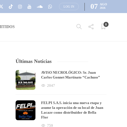
07
AGO
LOG IN
2026
0
ITIDOS
Últimas Noticias
AVISO NECROLÓGICO: Sr. Juan
Carlos Gonnet Martinato “Cachuso”
2047
FELPI S.A.S. inicia una nueva etapa y
asume la operación de su local de Juan
Lacaze como distribuidor de Bella
Flor
759