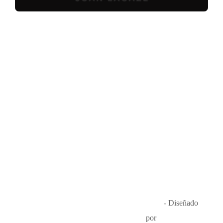
Música en el Aire
2026
- Diseñado
por
Que Guay Lab