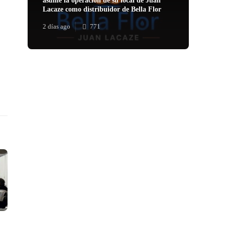
asume la operación de su local de Juan
Lacaze como distribuidor de Bella Flor
2 días ago
771