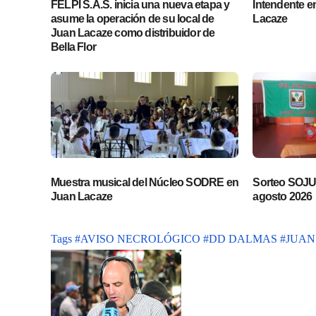
FELPI S.A.S. inicia una nueva etapa y
Intendente en 
asume la operación de su local de
Lacaze
Juan Lacaze como distribuidor de
Bella Flor
Muestra musical del Núcleo SODRE en
Sorteo SOJUP
Juan Lacaze
agosto 2026
Tags
#AVISO NECROLÓGICO
#DD DALMAS
#JUAN