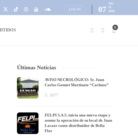
AG
07
O
LOG IN
2026
0
ITIDOS
Últimas Noticias
AVISO NECROLÓGICO: Sr. Juan
Carlos Gonnet Martinato “Cachuso”
2077
FELPI S.A.S. inicia una nueva etapa y
asume la operación de su local de Juan
Lacaze como distribuidor de Bella
Flor