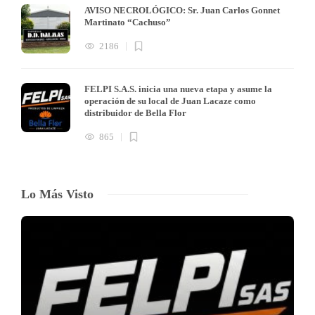
AVISO NECROLÓGICO: Sr. Juan Carlos Gonnet
Martinato “Cachuso”
2186
FELPI S.A.S. inicia una nueva etapa y asume la
operación de su local de Juan Lacaze como
distribuidor de Bella Flor
865
Lo Más Visto