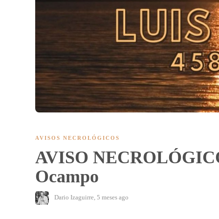
AVISOS NECROLÓGICOS
AVISO NECROLÓGICO:
Ocampo
Dario Izaguirre
,
5 meses ago