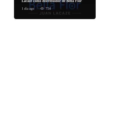
Lacaze como distribuidor de Bella Flor
1 día ago
754