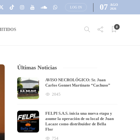
07
AGO
LOG IN
2026
0
ITIDOS
Últimas Noticias
AVISO NECROLÓGICO: Sr. Juan
Carlos Gonnet Martinato “Cachuso”
2045
FELPI S.A.S. inicia una nueva etapa y
asume la operación de su local de Juan
Lacaze como distribuidor de Bella
Flor
754