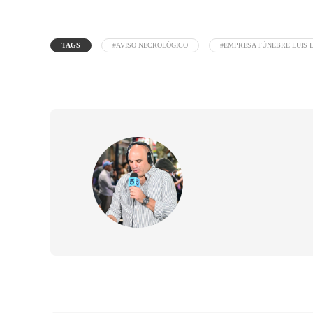
TAGS
#AVISO NECROLÓGICO
#EMPRESA FÚNEBRE LUIS 