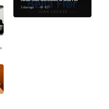
3 días ago
827
s