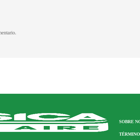
entario.
SOBRE N
TÉRMINO