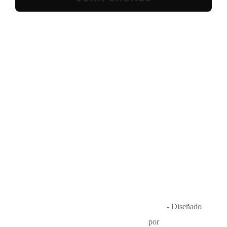
Música en el Aire
2026
- Diseñado
por
Que Guay Lab